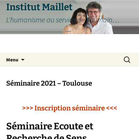
Aller
Institut Maillet
au
L'humanisme au service de l'humain…
contenu
Recherc
Menu
Séminaire 2021 – Toulouse
>>> Inscription séminaire <<<
Séminaire Ecoute et
Recherche de Sens