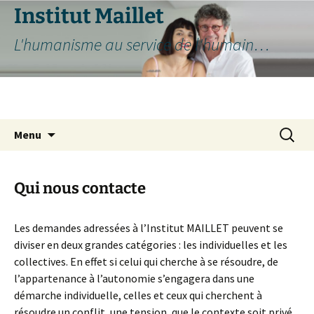
Aller
Institut Maillet
au
L'humanisme au service de l'humain…
contenu
Recherc
Menu
Qui nous contacte
Les demandes adressées à l’Institut MAILLET peuvent se
diviser en deux grandes catégories : les individuelles et les
collectives. En effet si celui qui cherche à se résoudre, de
l’appartenance à l’autonomie s’engagera dans une
démarche individuelle, celles et ceux qui cherchent à
résoudre un conflit, une tension, que le contexte soit privé,