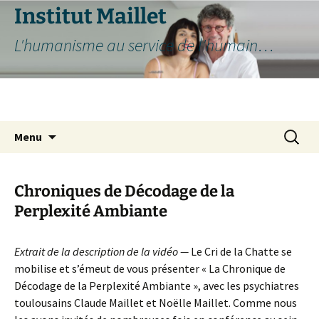
Aller
Institut Maillet
au
L'humanisme au service de l'humain…
contenu
Recherc
Menu
Chroniques de Décodage de la
Perplexité Ambiante
Extrait de la description de la vidéo —
Le Cri de la Chatte se
mobilise et s’émeut de vous présenter « La Chronique de
Décodage de la Perplexité Ambiante », avec les psychiatres
toulousains Claude Maillet et Noëlle Maillet. Comme nous