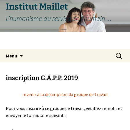
Aller
Institut Maillet
au
L'humanisme au service de l'humain…
contenu
Recherc
Menu
inscription G.A.P.P. 2019
revenir à la description du groupe de travail
Pour vous inscrire à ce groupe de travail, veuillez remplir et
envoyer le formulaire suivant :