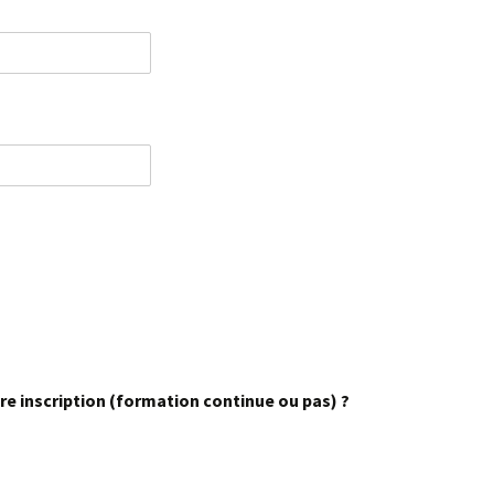
Cellules de soutien
psychologique
Conférences
re inscription (formation continue ou pas) ?