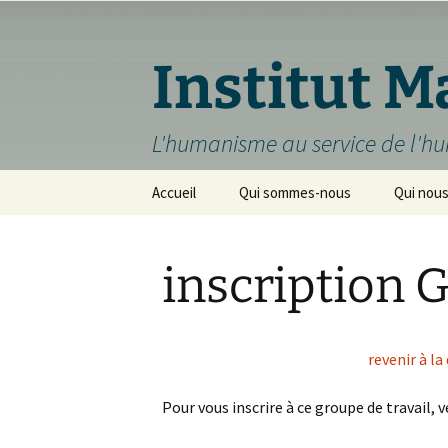
Aller
au
contenu
Institut Ma
L'humanisme au service de l'
Accueil
Qui sommes-nous
Qui nou
Institut Maillet
Démarch
inscription 
Noëlle Maillet
Démarc
professi
Claude Maillet
Professi
revenir à la
Pour vous inscrire à ce groupe de travail, v