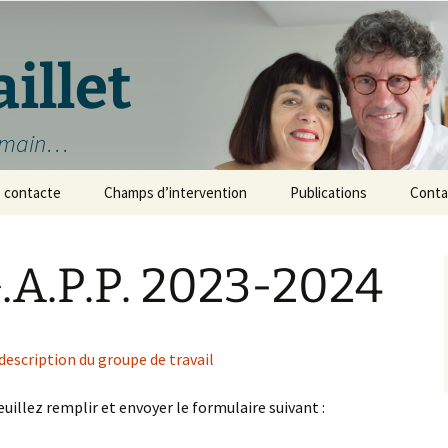
illet
humain…
s contacte
Champs d’intervention
Publications
Conta
e privée
Formations
Livres
G.A.P.P. 2023-2024
he
Orientation de soins
Audio
onnelle
Analyse des pratiques
Videos
onnels de santé
professionnelles
 description du groupe de travail
DVDs
Régulations
euillez remplir et envoyer le formulaire suivant :
Supervisions