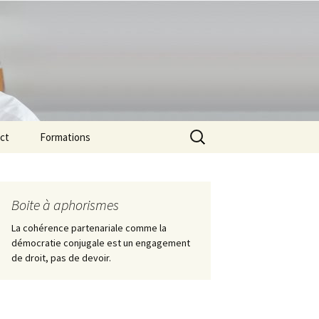
Rechercher :
ct
Formations
GAPPP 2027
Boite à aphorismes
La cohérence partenariale comme la
Chroniques de Décodage
démocratie conjugale est un engagement
de la Perplexité Ambiante
de droit, pas de devoir.
un adolescent peut en
cacher un autre